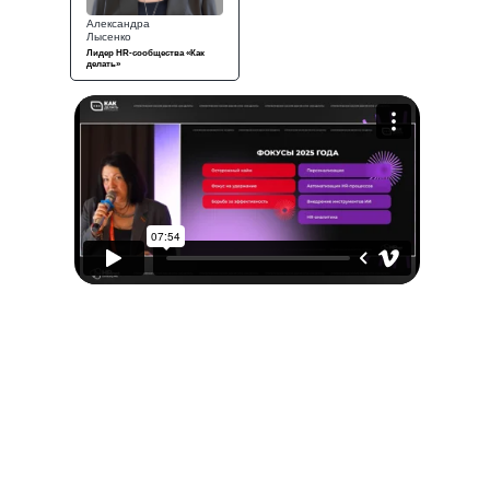
Александра
Лысенко
Лидер HR-сообщества «Как
делать»