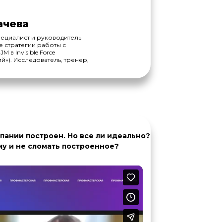
ачева
ециалист и руководитель
 стратегии работы с
 в Invisible Force
й»). Исследователь, тренер,
пании построен. Но все ли идеально?
му и не сломать построенное?