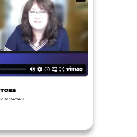
това
ю талантами